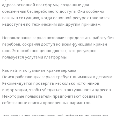
адреса основной платформы, созданные для
обеспечения бесперебойного доступа. Они особенно
важны в ситуациях, когда основной ресурс становится
недоступен по техническим или другим причинам.
Использование зеркал позволяет продолжить работу без
перебоев, сохраняя доступ ко всем функциям кракен
шоп. Это особенно ценно для тех, кто регулярно
пользуется услугами платформы.
Как найти актуальные кракен зеркала
Поиск работающих зеркал требует внимания к деталям.
Рекомендуется проверять несколько источников
информации, чтобы убедиться в актуальности адресов.
Некоторые пользователи предпочитают создавать
собственные списки проверенных вариантов.
Для получения дополнительной информации посетите