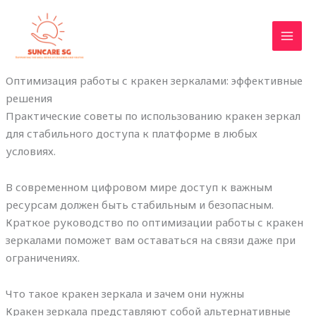
Skip
Instagram
YouTube
to
content
Оптимизация работы с кракен зеркалами: эффективные
решения
Практические советы по использованию кракен зеркал
для стабильного доступа к платформе в любых
условиях.
В современном цифровом мире доступ к важным
ресурсам должен быть стабильным и безопасным.
Краткое руководство по оптимизации работы с кракен
зеркалами поможет вам оставаться на связи даже при
ограничениях.
Что такое кракен зеркала и зачем они нужны
Кракен зеркала представляют собой альтернативные