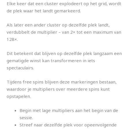
Elke keer dat een cluster explodeert op het grid, wordt
de plek waar het landt gemarkeerd.
Als later een ander cluster op dezelfde plek landt,
verdubbelt de multiplier – van 2× tot een maximum van
128×.
Dit betekent dat blijven op dezelfde plek langzaam een
gematigde winst kan transformeren in iets
spectaculairs.
Tijdens free spins blijven deze markeringen bestaan,
waardoor je multipliers over meerdere spins kunt
opstapelen.
Begin met lage multipliers aan het begin van de
sessie.
Streef naar dezelfde plek voor opeenvolgende